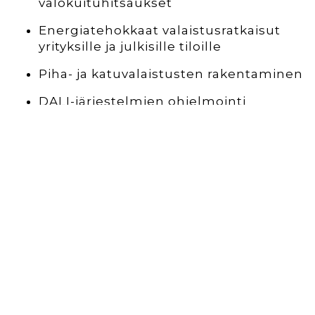
valokuituhitsaukset
Energiatehokkaat valaistusratkaisut
yrityksille ja julkisille tiloille
Piha- ja katuvalaistusten rakentaminen
DALI-järjestelmien ohjelmointi
Turva- ja
automaatiojärjestelmät
Rikos-, kulunvalvonta- ja
kameravalvontajärjestelmän
asennukset
Paloilmoitusjärjestelmien asennukset
ja käyttöönotto
Kiinteistöautomaation asennukset ja
huolto