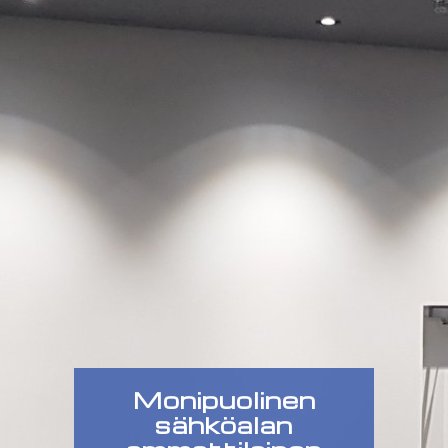
Monipuolinen
sähköalan